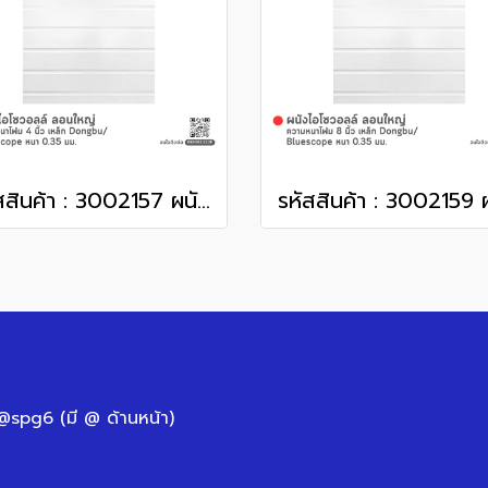
รหัสสินค้า : 3002157 ผนังไอโซวอลล์ ลอนใหญ่ ความหนาโฟม 4 นิ้ว เหล็ก Dongbu/ Bluescope หนา 0.35 มม.
 @spg6 (มี @ ด้านหน้า)