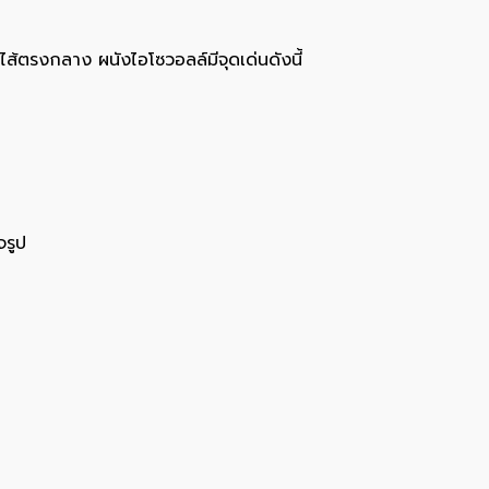
ไส้ตรงกลาง ผนังไอโซวอลล์มีจุดเด่นดังนี้
จรูป