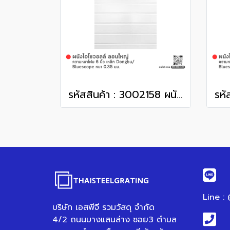
รหัสสินค้า : 3002158 ผนังไอโซวอลล์ ลอนใหญ่ ความหนาโฟม 6 นิ้ว เหล็ก Dongbu/ Bluescope หนา 0.35 มม.
Line :
บริษัท เอสพีจี รวมวัสดุ จำกัด
4/2 ถนนบางแสนล่าง ซอย3 ตำบล