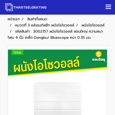
หน้าแรก
สินค้าทั้งหมด
หมวดที่ 3 หลังเมทัลชีท ผนังไอโซวอลล์
ผนังไอโซวอลล์
รหัสสินค้า : 3002157 ผนังไอโซวอลล์ ลอนใหญ่ ความหนา
โฟม 4 นิ้ว เหล็ก Dongbu/ Bluescope หนา 0.35 มม.
New