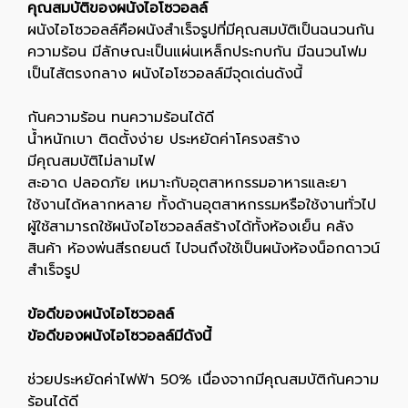
คุณสมบัติของผนังไอโซวอลล์
ผนังไอโซวอลล์คือผนังสำเร็จรูปที่มีคุณสมบัติเป็นฉนวนกัน
ความร้อน มีลักษณะเป็นแผ่นเหล็กประกบกัน มีฉนวนโฟม
เป็นไส้ตรงกลาง ผนังไอโซวอลล์มีจุดเด่นดังนี้
กันความร้อน ทนความร้อนได้ดี
น้ำหนักเบา ติดตั้งง่าย ประหยัดค่าโครงสร้าง
มีคุณสมบัติไม่ลามไฟ
สะอาด ปลอดภัย เหมาะกับอุตสาหกรรมอาหารและยา
ใช้งานได้หลากหลาย ทั้งด้านอุตสาหกรรมหรือใช้งานทั่วไป
ผู้ใช้สามารถใช้ผนังไอโซวอลล์สร้างได้ทั้งห้องเย็น คลัง
สินค้า ห้องพ่นสีรถยนต์ ไปจนถึงใช้เป็นผนังห้องน็อกดาวน์
สำเร็จรูป
ข้อดีของผนังไอโซวอลล์
ข้อดีของผนังไอโซวอลล์มีดังนี้
ช่วยประหยัดค่าไฟฟ้า 50% เนื่องจากมีคุณสมบัติกันความ
ร้อนได้ดี