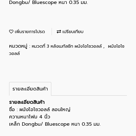
Dongbu/ Bluescope หนา 0.35 มม.
เพิ่มรายการโปรด
เปรียบเทียบ
หมวดหมู่ :
,
หมวดที่ 3 หลังเมทัลชีท ผนังไอโซวอลล์
ผนังไอโซ
วอลล์
รายละเอียดสินค้า
รายละเอียดสินค้า
ชื่อ : ผนังไอโซวอลล์ ลอนใหญ่
ความหนาโฟม 4 นิ้ว
เหล็ก Dongbu/ Bluescope หนา 0.35 มม.