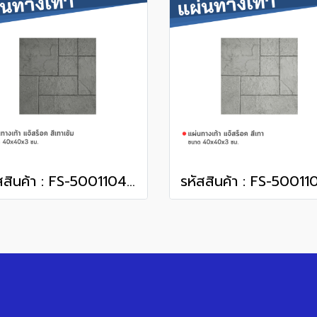
รหัสสินค้า : FS-50011044 แจ๊สร็อค สีเทาเข้ม 40 x 40 x 3 ซม.