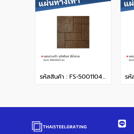
รหัสสินค้า : FS-50011047 แจ๊สร็อค สีน้ำตาล 40 x 40 x 3 ซม.