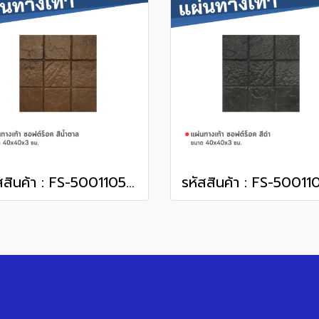
รหัสสินค้า : FS-50011052 ซอฟต์ร็อค สีน้ำตาล 40 x 40 x 3 ซม.