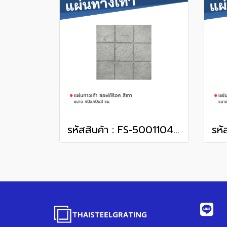
รหัสสินค้า : FS-50011048 ซอฟต์ร็อค สีเทา 40 x 40 x 3 ซม.