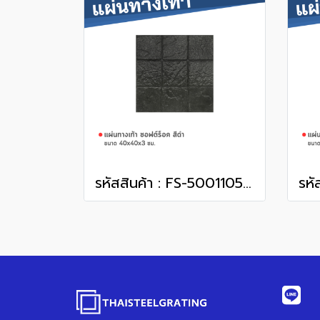
รหัสสินค้า : FS-50011050 ซอฟต์ร็อค สีดำ 40 x 40 x 3 ซม.