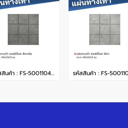
รหัสสินค้า : FS-50011049 ซอฟต์ร็อค สีเทาเข้ม 40 x 40 x 3 ซม.