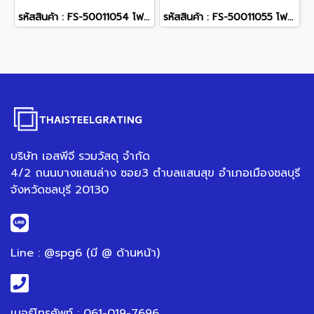
รหัสสินค้า : FS-50011054 โฟล์กร็อค สีเทาเข้ม 40 x 40 x 3 ซม.
รหัสสินค้า : FS-50011055 โฟล์กร็อค สีดำ 40 x 40 x 3 ซม.
บริษัท เอสพีจี รวมวัสดุ จำกัด
4/2 ถนนบางแสนล่าง ซอย3 ตำบลแสนสุข อำเภอเมืองชลบุรี
จังหวัดชลบุรี 20130
Line : @spg6 (มี @ ด้านหน้า)
เบอร์โทรศัพท์ : 061-019-7696