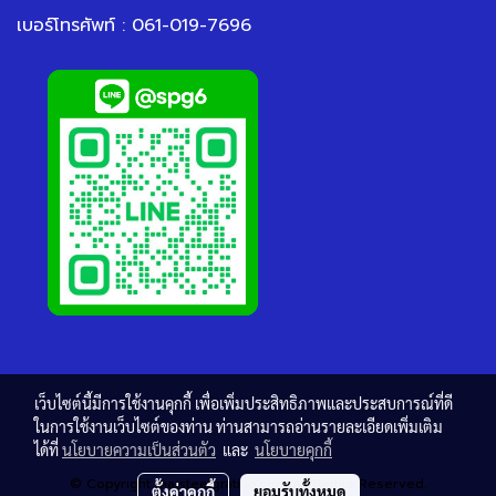
เบอร์โทรศัพท์ : 061-019-7696
เว็บไซต์นี้มีการใช้งานคุกกี้ เพื่อเพิ่มประสิทธิภาพและประสบการณ์ที่ดี
ในการใช้งานเว็บไซต์ของท่าน ท่านสามารถอ่านรายละเอียดเพิ่มเติม
ได้ที่
นโยบายความเป็นส่วนตัว
และ
นโยบายคุกกี้
© Copyright thaisteelgrating.com All Rights Reserved.
ตั้งค่าคุกกี้
ยอมรับทั้งหมด