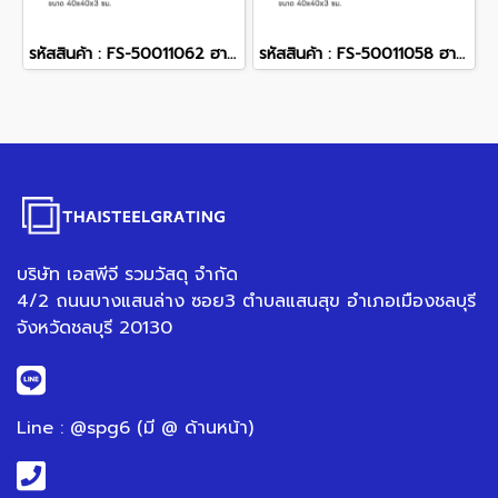
รหัสสินค้า : FS-50011062 ฮาร์ดร็อค สีน้ำตาล 40 x 40 x 3 ซม.
รหัสสินค้า : FS-50011058 ฮาร์ดร็อค สีเทา 40 x 40 x 3 ซม.
บริษัท เอสพีจี รวมวัสดุ จำกัด
4/2 ถนนบางแสนล่าง ซอย3 ตำบลแสนสุข อำเภอเมืองชลบุรี
จังหวัดชลบุรี 20130
Line : @spg6 (มี @ ด้านหน้า)