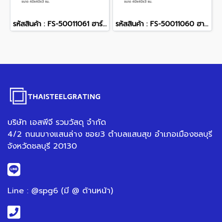
รหัสสินค้า : FS-50011061 ฮาร์ดร็อค สีส้ม 40 x 40 x 3 ซม.
รหัสสินค้า : FS-50011060 ฮาร์ดร็อค สีดำ 40 x 40 x 3 ซม.
บริษัท เอสพีจี รวมวัสดุ จำกัด
4/2 ถนนบางแสนล่าง ซอย3 ตำบลแสนสุข อำเภอเมืองชลบุรี
จังหวัดชลบุรี 20130
Line : @spg6 (มี @ ด้านหน้า)