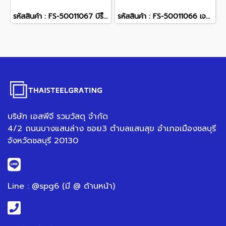
รหัสสินค้า : FS-50011067 บีร็อค สีเทา (Premium) 40 x 40 x 3.5 ซม.
รหัสสินค้า : FS-50011066 เจร็อค สีดำ (Premium) 40 x 40 x 3.5 ซม.
บริษัท เอสพีจี รวมวัสดุ จำกัด
4/2 ถนนบางแสนล่าง ซอย3 ตำบลแสนสุข อำเภอเมืองชลบุรี
จังหวัดชลบุรี 20130
Line : @spg6 (มี @ ด้านหน้า)